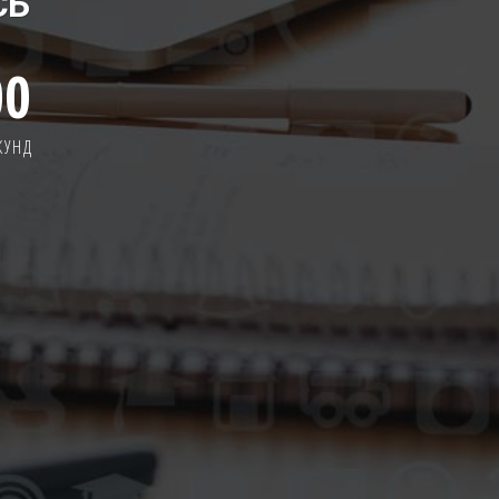
СЬ
00
КУНД