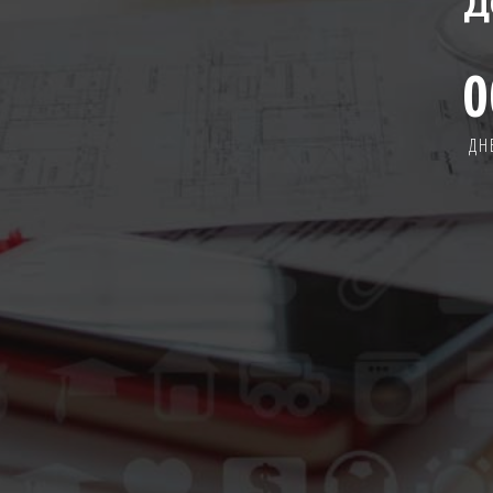
Д
0
ДН