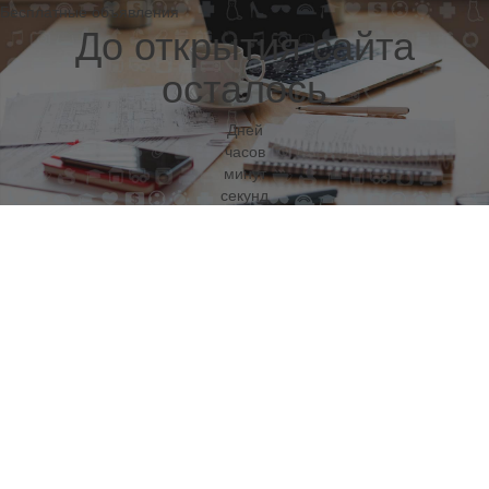
Бесплатные объявления
До открытия сайта
осталось
Дней
часов
минут
секунд