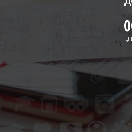
Д
0
ДН