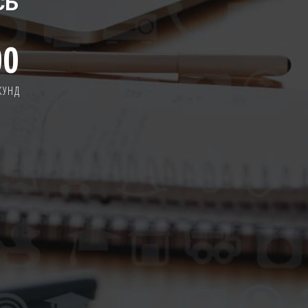
СЬ
00
КУНД