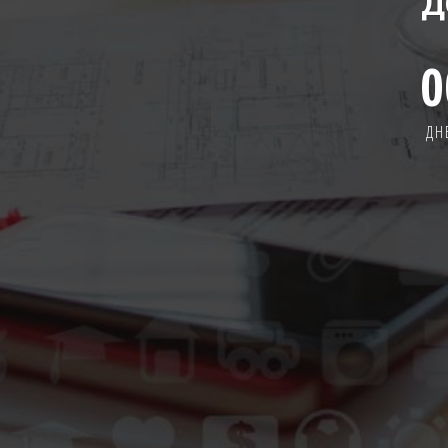
Д
0
ДН