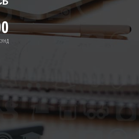
СЬ
00
КУНД