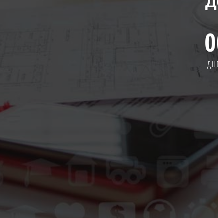
Д
0
ДН