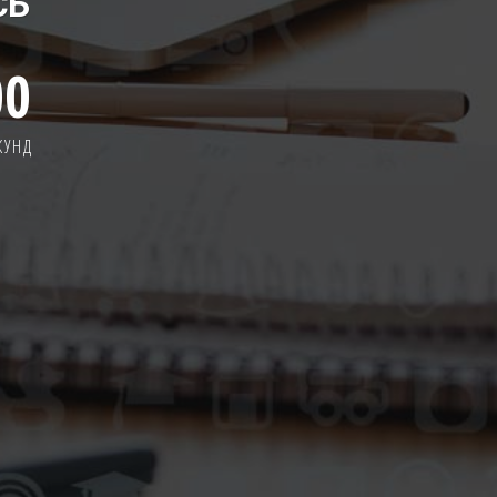
СЬ
00
КУНД