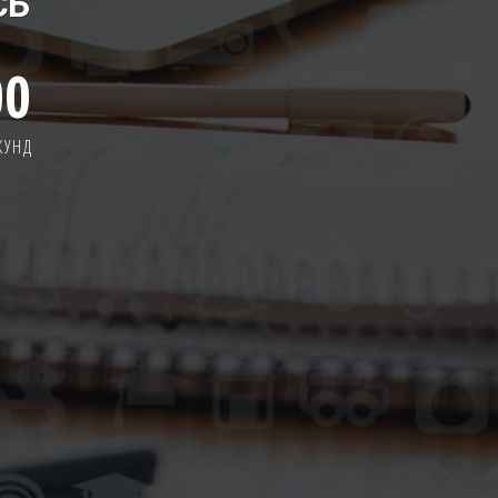
СЬ
00
КУНД