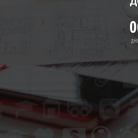
Д
0
ДН