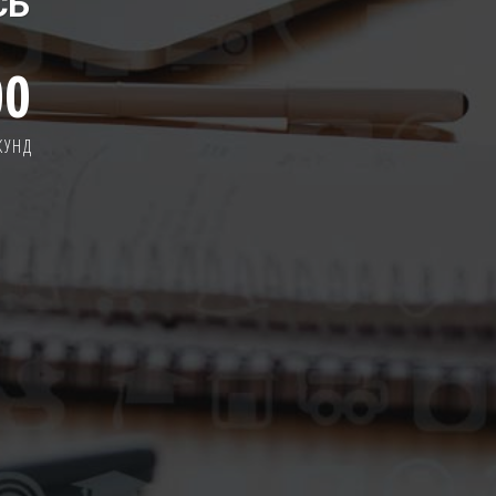
СЬ
00
КУНД