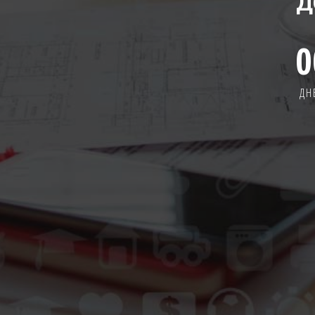
Д
0
ДН