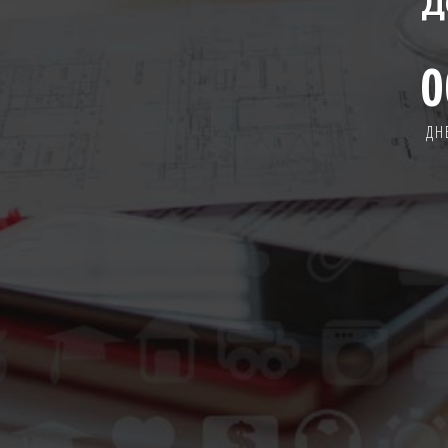
Д
0
ДН