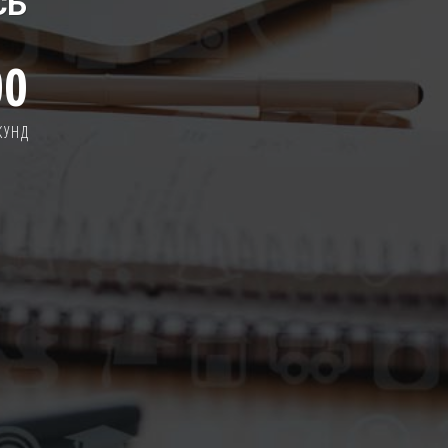
СЬ
00
КУНД