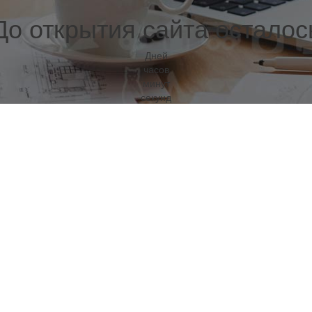
До открытия сайта осталос
Дней
часов
минут
секунд