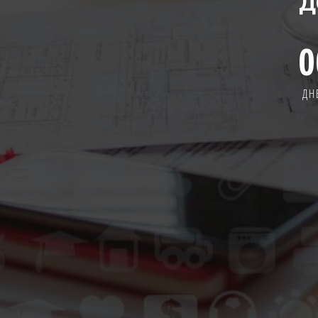
Д
0
ДН