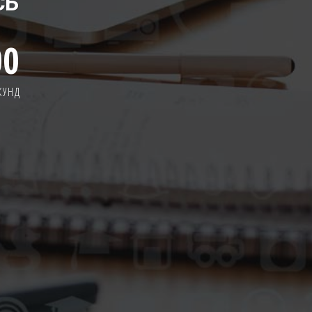
СЬ
00
КУНД