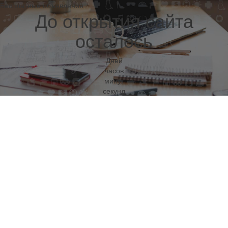
Бесплатные объявления
До открытия сайта
осталось
Дней
часов
минут
секунд