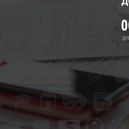
Д
0
ДН