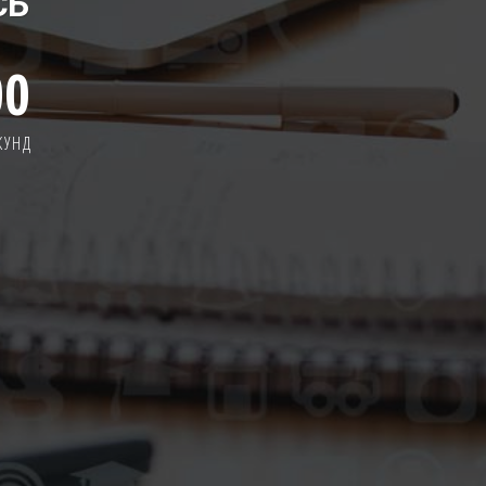
СЬ
00
КУНД