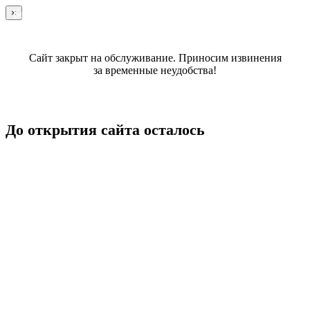
Бесплатные объявления
×
Сайт закрыт на обслуживание. Приносим извинения
за временные неудобства!
До открытия сайта осталось
ДНЕЙ
ЧАСОВ
МИНУТ
СЕКУНД