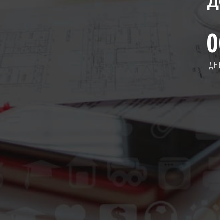
Д
0
ДН