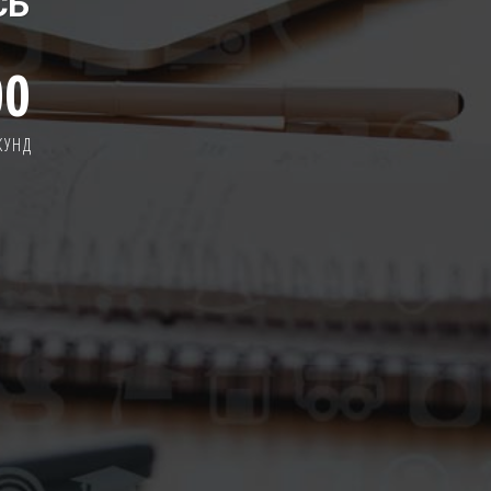
СЬ
00
КУНД