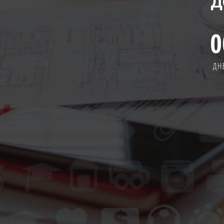
Д
0
ДН