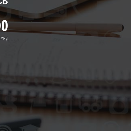
СЬ
00
КУНД