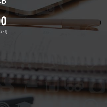
СЬ
00
КУНД