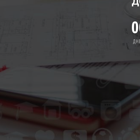
Д
0
ДН