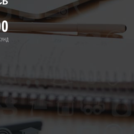
СЬ
00
КУНД