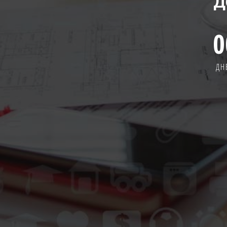
Д
0
ДН