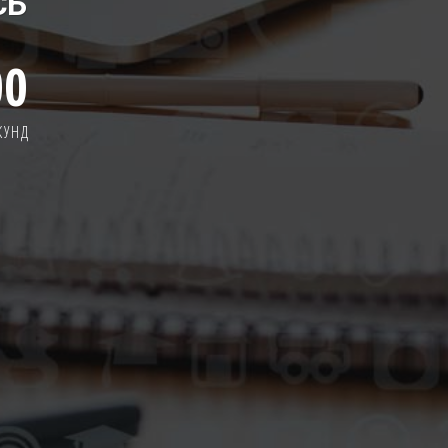
СЬ
00
КУНД