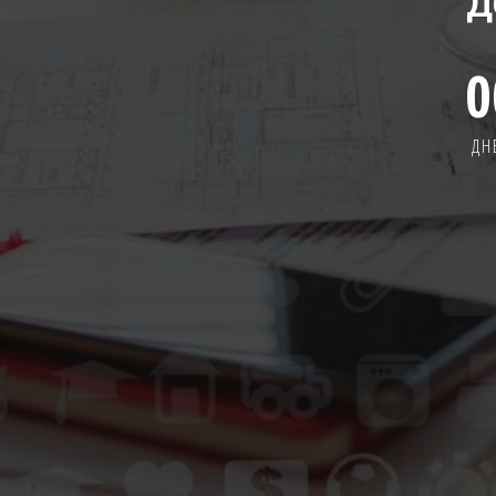
Д
0
ДН