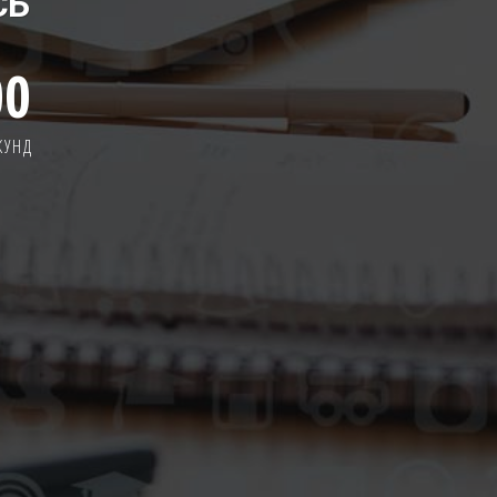
СЬ
00
КУНД