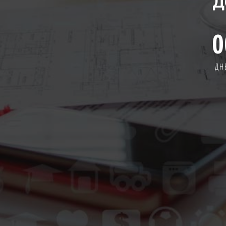
Д
0
ДН