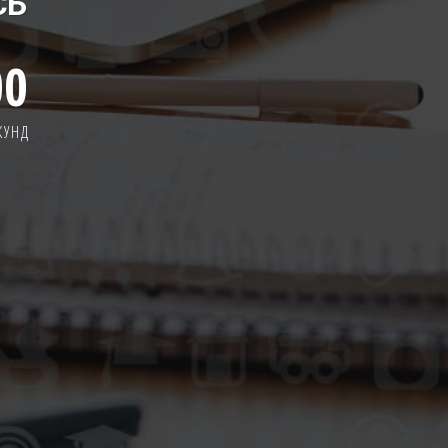
СЬ
00
КУНД