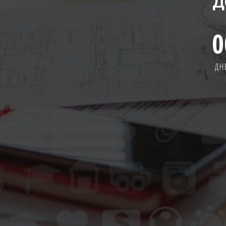
Д
0
ДН