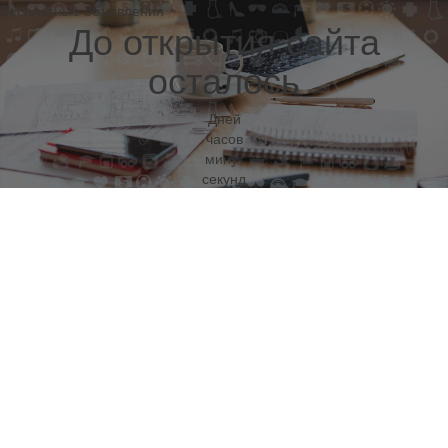
Бесплатные объявления
До открытия сайта
осталось
Дней
часов
минут
секунд